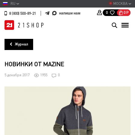
RU
МОСКВА
0
Р
0
напиши нам
8 (800) 500-89-21
Журнал
НОВИНКИ ОТ MAZINE
5 декабря 2017
1955
0