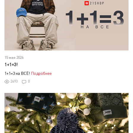
15 мая 2026
1+1=3!
1+1=3 на ВСЁ!
Подробнее
2493
0