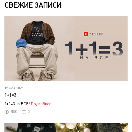
СВЕЖИЕ ЗАПИСИ
15 мая 2026
1+1=3!
1+1=3 на ВСЁ!
Подробнее
2505
0