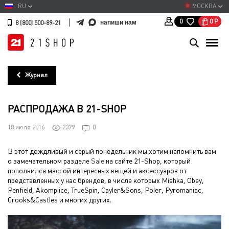
RU
МОСКВА
0
Р
0
напиши нам
8 (800) 500-89-21
Журнал
РАСПРОДАЖА В 21-SHOP
18 июля 2016
2379
0
В этот дождливый и серый понедельник мы хотим напомнить вам
о замечательном разделе
Sale
на сайте 21-Shop, который
пополнился массой интересных вещей и аксессуаров от
представленных у нас брендов, в числе которых Mishka, Obey,
Penfield, Akomplice, TrueSpin, Cayler&Sons, Poler, Pyromaniac,
Crooks&Castles и многих других.