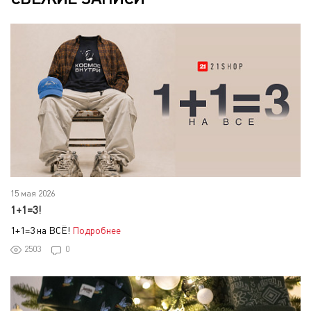
15 мая 2026
1+1=3!
1+1=3 на ВСЁ!
Подробнее
2503
0