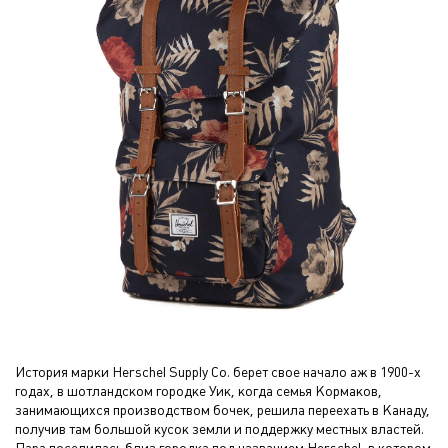
История марки Herschel Supply Co. берет свое начало аж в 1900-х
годах, в шотландском городке Уик, когда семья Кормаков,
занимающихся производством бочек, решила переехать в Канаду,
получив там большой кусок земли и поддержку местных властей.
Пара поселилась близ городка под названием Herschel, в котором