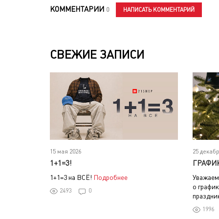
КОММЕНТАРИИ
НАПИСАТЬ КОММЕНТАРИЙ
0
СВЕЖИЕ ЗАПИСИ
15 мая 2026
25 декабр
1+1=3!
ГРАФИ
1+1=3 на ВСЁ!
Подробнее
Уважаем
о график
2493
0
праздни
1996