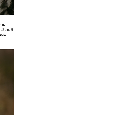
ать
eSpin. В
овых