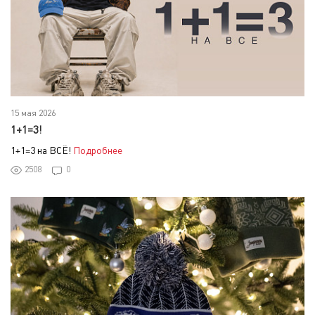
15 мая 2026
1+1=3!
1+1=3 на ВСЁ!
Подробнее
2508
0