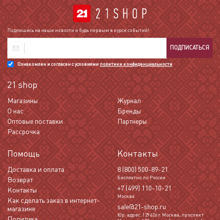
Подпишись на наши новости и будь первым в курсе событий!
ПОДПИСАТЬСЯ
Ознакомлен и согласен с условиями
политики конфиденциальности
21 shop
Магазины
Журнал
О нас
Бренды
Оптовые поставки
Партнеры
Рассрочка
Помощь
Контакты
Доставка и оплата
8 (800) 500-89-21
Бесплатно по России
Возврат
+7 (499) 110-10-21
Контакты
Москва
Как сделать заказ в интернет-
sale@21-shop.ru
магазине
Юр. адрес: 129626 г. Москва, проспект
Политика