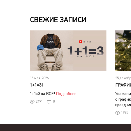
СВЕЖИЕ ЗАПИСИ
15 мая 2026
25 декабр
1+1=3!
ГРАФИ
1+1=3 на ВСЁ!
Подробнее
Уважаем
о график
2491
0
праздни
1995