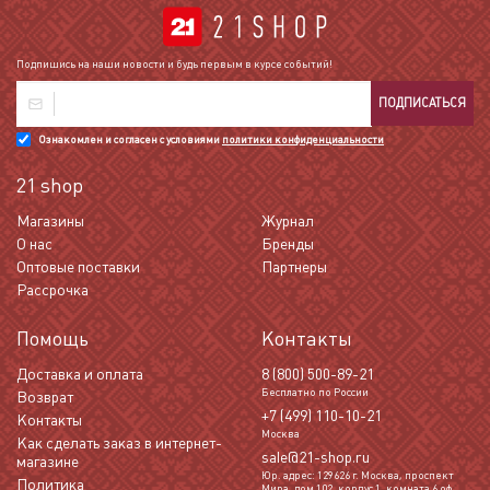
Подпишись на наши новости и будь первым в курсе событий!
ПОДПИСАТЬСЯ
Ознакомлен и согласен с условиями
политики конфиденциальности
21 shop
Магазины
Журнал
О нас
Бренды
Оптовые поставки
Партнеры
Рассрочка
Помощь
Контакты
Доставка и оплата
8 (800) 500-89-21
Бесплатно по России
Возврат
+7 (499) 110-10-21
Контакты
Москва
Как сделать заказ в интернет-
sale@21-shop.ru
магазине
Юр. адрес: 129626 г. Москва, проспект
Политика
Мира, дом 102, корпус 1, комната 6 оф