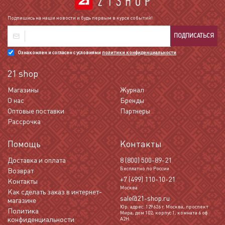
Подпишись на наши новости и будь первым в курсе событий!
ПОДПИСАТЬСЯ
Ознакомлен и согласен с условиями
политики конфиденциальности
21 shop
Магазины
Журнал
О нас
Бренды
Оптовые поставки
Партнеры
Рассрочка
Помощь
Контакты
Доставка и оплата
8 (800) 500-89-21
Бесплатно по России
Возврат
+7 (499) 110-10-21
Контакты
Москва
Как сделать заказ в интернет-
sale@21-shop.ru
магазине
Юр. адрес: 129626 г. Москва, проспект
Политика
Мира, дом 102, корпус 1, комната 6 оф
конфиденциальности
А2Н.