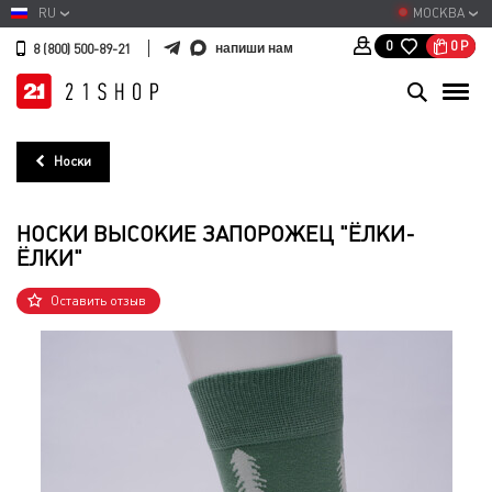
RU
МОСКВА
0
Р
0
напиши нам
8 (800) 500-89-21
Носки
НОСКИ ВЫСОКИЕ ЗАПОРОЖЕЦ "ЁЛКИ-
ЁЛКИ"
Оставить отзыв