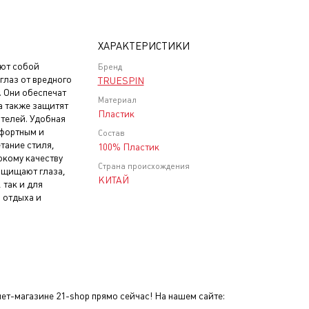
ХАРАКТЕРИСТИКИ
яют собой
Бренд
глаз от вредного
TRUESPIN
. Они обеспечат
Материал
 а также защитят
Пластик
ителей. Удобная
мфортным и
Состав
тание стиля,
100% Пластик
окому качеству
Страна происхождения
защищают глаза,
КИТАЙ
 так и для
 отдыха и
ет-магазине 21-shop прямо сейчас! На нашем сайте: