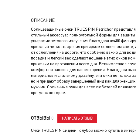
ОПИСАНИЕ
Солнцезащитные очки TRUESPIN Petrichor представл
стильный аксессуар прямоугольной формы для защиты 
ультрафиолетового излучения благодаря uv400 фильтру
яркость и четкость зрения при ярком солнечном свете,
от ослепления на дороге, что особенно важно для вод
посадка и легкий вес сделают ношение этих очков ко
приятным на протяжении всего дня. Великолепное соче
комфорта и защиты для вашего зрения. Благодаря выс
материалов и стильному дизайну, эти очки не только 
но и придают образу завершенный вид как для женщин,
мужчин. Солнечные очки для всех любителей пляжного
прогулок по горам.
ОТЗЫВЫ
НАПИСАТЬ ОТЗЫВ
0
Очки TRUESPIN Сидней Голубой
можно купить в интерн