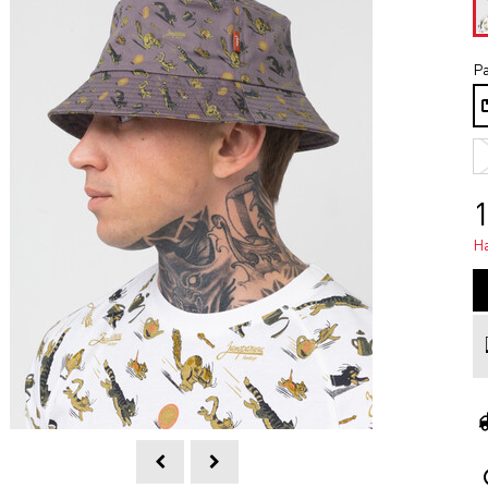
Ра
1
Н