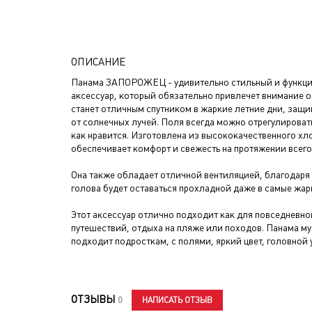
ОПИСАНИЕ
Панама ЗАПОРОЖЕЦ - удивительно стильный и функц
аксессуар, который обязательно привлечет внимание 
станет отличным спутником в жаркие летние дни, защ
от солнечных лучей. Поля всегда можно отрегулировать
как нравится. Изготовлена из высококачественного хл
обеспечивает комфорт и свежесть на протяжении всего
Она также обладает отличной вентиляцией, благодаря
голова будет оставаться прохладной даже в самые жар
Этот аксессуар отлично подходит как для повседневной
путешествий, отдыха на пляже или походов. Панама му
подходит подросткам, с полями, яркий цвет, головной 
ОТЗЫВЫ
НАПИСАТЬ ОТЗЫВ
0