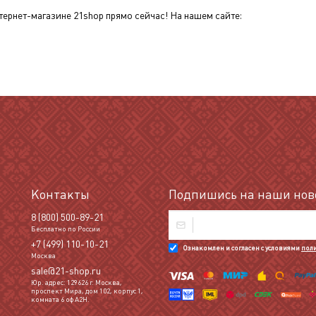
тернет-магазине 21shop прямо сейчас! На нашем сайте:
Контакты
Подпишись на наши ново
8 (800) 500-89-21
Бесплатно по России
+7 (499) 110-10-21
Ознакомлен и согласен с условиями
пол
Москва
sale@21-shop.ru
Юр. адрес: 129626 г. Москва,
проспект Мира, дом 102, корпус 1,
комната 6 оф А2Н.