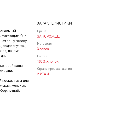
ХАРАКТЕРИСТИКИ
иональный
Бренд
окружающих. Она
ЗАПОРОЖЕЦ
ищая вашу голову
Материал
, подвернув так,
Хлопок
опка, панама
 дня.
Состав
100% Хлопок
 которой ваша
Страна происхождения
кие дни.
КИТАЙ
 носки, так и для
жская, женская,
убор летний.