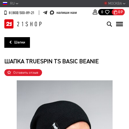
RU
МОСКВА
0
Р
0
напиши нам
8 (800) 500-89-21
Шапки
ШАПКА TRUESPIN TS BASIC BEANIE
Оставить отзыв