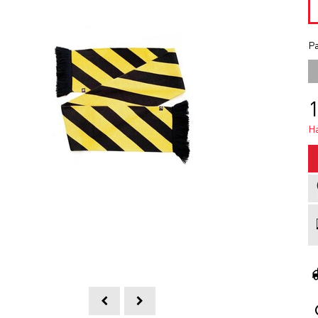
Ра
1
Н