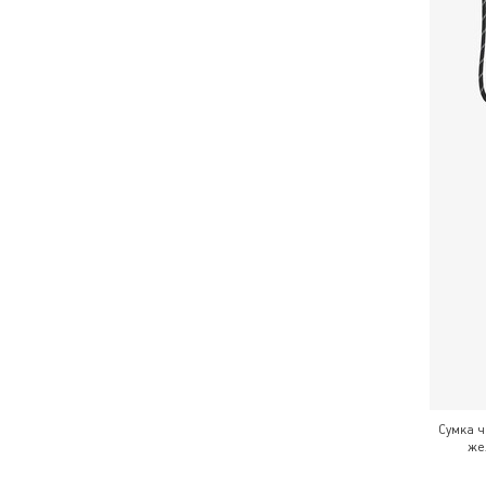
Сумка ч
же