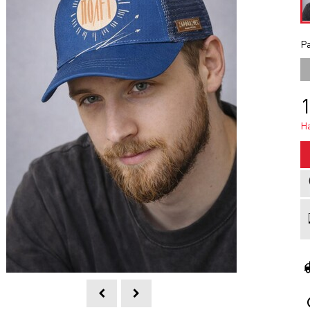
Ра
1
Н