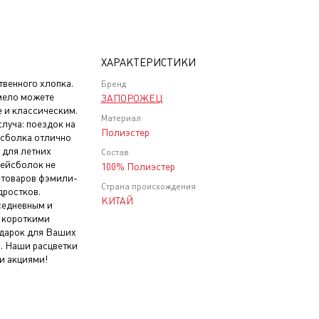
ХАРАКТЕРИСТИКИ
венного хлопка.
Бренд
мело можете
ЗАПОРОЖЕЦ
е и классическим.
Материал
луча: поездок на
Полиэстер
ейсболка отлично
 для летних
Состав
 бейсболок не
100% Полиэстер
х товаров фэмили-
Страна происхождения
дростков.
КИТАЙ
седневным и
с короткими
одарок для Ваших
р. Наши расцветки
 и акциями!