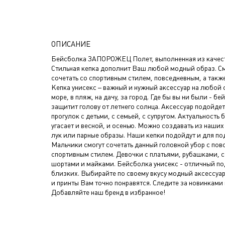
ОПИСАНИЕ
Бейсболка ЗАПОРОЖЕЦ Полет, выполненная из качест
Стильная кепка дополнит Ваш любой модный образ. С
сочетать со спортивным стилем, повседневным, а такж
Кепка унисекс – важный и нужный аксессуар на любой с
море, в пляж, на дачу, за город. Где бы вы ни были - б
защитит голову от летнего солнца. Аксессуар подойдет
прогулок с детьми, с семьей, с супругом. Актуальность
угасает и весной, и осенью. Можно создавать из наши
лук или парные образы. Наши кепки подойдут и для по
Мальчики смогут сочетать данный головной убор с пов
спортивным стилем. Девочки с платьями, рубашками, 
шортами и майками. Бейсболка унисекс - отличный п
близких. Выбирайте по своему вкусу модный аксессуа
и принты Вам точно понравятся. Следите за новинками
Добавляйте наш бренд в избранное!