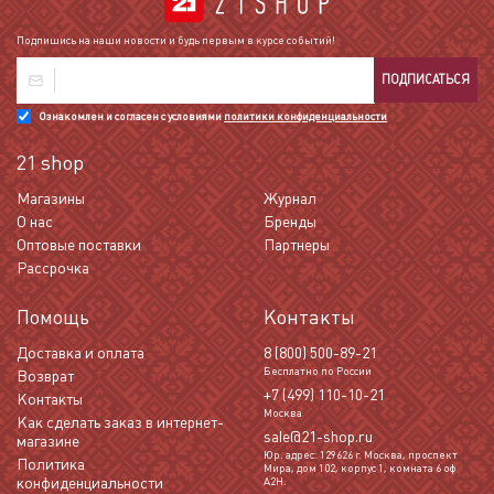
Подпишись на наши новости и будь первым в курсе событий!
ПОДПИСАТЬСЯ
Ознакомлен и согласен с условиями
политики конфиденциальности
21 shop
Магазины
Журнал
О нас
Бренды
Оптовые поставки
Партнеры
Рассрочка
Помощь
Контакты
Доставка и оплата
8 (800) 500-89-21
Бесплатно по России
Возврат
+7 (499) 110-10-21
Контакты
Москва
Как сделать заказ в интернет-
sale@21-shop.ru
магазине
Юр. адрес: 129626 г. Москва, проспект
Политика
Мира, дом 102, корпус 1, комната 6 оф
конфиденциальности
А2Н.