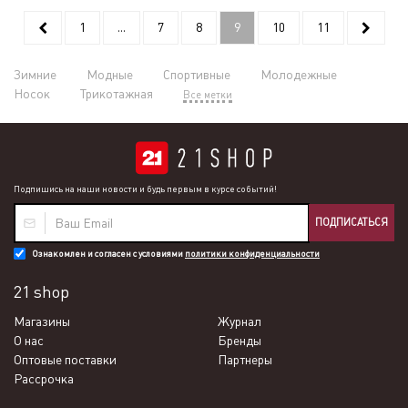
1
...
7
8
9
10
11
Зимние
Модные
Спортивные
Молодежные
Носок
Трикотажная
Все метки
Подпишись на наши новости и будь первым в курсе событий!
ПОДПИСАТЬСЯ
Ознакомлен и согласен с условиями
политики конфиденциальности
21 shop
Магазины
Журнал
О нас
Бренды
Оптовые поставки
Партнеры
Рассрочка