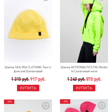
Шапка SEA-PEA СLOTHING Two (с
Шапка ASTRONAUTICS1961 Model
флисом) Банановый
14 Салатовый неон
1 310 руб.
917 руб.
1 240 руб.
870 руб.
КУПИТЬ
КУПИТЬ
- 30%
- 30%