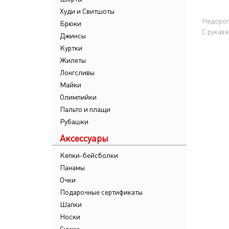
Худи и Свитшоты
Недорог
Брюки
С рукав
Джинсы
Куртки
Жилеты
Лонгсливы
Майки
Олимпийки
Пальто и плащи
Рубашки
Аксессуары
Кепки-бейсболки
Панамы
Очки
Подарочные сертификаты
Шапки
Носки