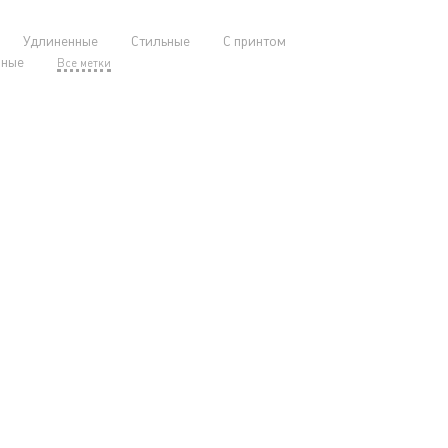
Удлиненные
Стильные
С принтом
нные
Все метки