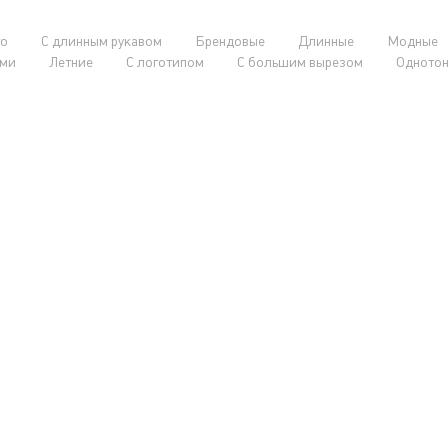
о
С длинным рукавом
Брендовые
Длинные
Модные
ами
Летние
С логотипом
С большим вырезом
Одното