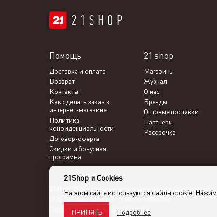
Помощь
21 shop
Доставка и оплата
Магазины
Возврат
Журнал
Контакты
О нас
Как сделать заказ в
Бренды
интернет-магазине
Оптовые поставки
Политика
Партнеры
конфиденциальности
Рассрочка
Договор-оферта
Скидки и бонусная
программа
21Shop и Cookies
21shop 2026 -
Интернет-магазин одежды с доставкой
На этом сайте используются файлы cookie. Нажи
ООО "Кольца Нептуна", ИНН 7716866266
Политика конфиденциальности
Подробнее
ПРИНЯТЬ