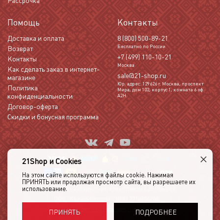
Рассрочка
Помощь
Контакты
Доставка и оплата
8 (800) 500-89-21
Бесплатно по России
Возврат
+7 (499) 110-10-21
Контакты
Москва
Как сделать заказ в интернет-
sale@21-shop.ru
магазине
Юр. адрес: 129626 г. Москва, проспект
Политика
Мира, дом 102, корпус 1, комната 6 оф
конфиденциальности
А2Н.
Договор-оферта
Скидки и бонусная программа
×
21Shop и Cookies
На этом сайте используются файлы cookie. Нажимая
ПРИНЯТЬ или продолжая просмотр сайта, вы разрешаете их
использование.
21shop 2026 -
Интернет-магазин одежды с доставкой
ООО "Кольца Нептуна", ИНН 7716866266
Политика конфиденциальности
ПОДРОБНЕЕ
ПРИНЯТЬ