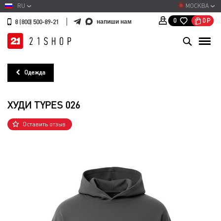
RU
МОСКВА
0
Р
0
напиши нам
8 (800) 500-89-21
Одежда
ХУДИ TYPES 026
Оставить отзыв