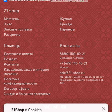
Ознакомлен и согласен с условиями
политики конфиденциальности
21 shop
Магазины
Журнал
О нас
Бренды
Оптовые поставки
Партнеры
Рассрочка
Помощь
Контакты
Доставка и оплата
8 (800) 500-89-21
Бесплатно по России
Возврат
+7 (499) 110-10-21
Контакты
Москва
Как сделать заказ в интернет-
sale@21-shop.ru
магазине
Юр. адрес: 129626 г. Москва, проспект
Политика
Мира, дом 102, корпус 1, комната 6 оф
конфиденциальности
А2Н.
Договор-оферта
Скидки и бонусная программа
×
21Shop и Cookies