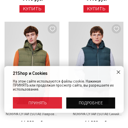
КУПИТЬ
КУПИТЬ
×
21Shop и Cookies
На этом сайте используются файлы cookie. Нажимая
ПРИНЯТЬ или продолжая просмотр сайта, вы разрешаете их
использование.
ПОДРОБНЕЕ
ПРИНЯТЬ
Жилет мужской утепленный
Жилет мужской утепленный
NORPPA СУТАЙ (SUTAI) Лавровый
NORPPA СУТАЙ (SUTAI) Синий
лист
мрамор
14 880 руб.
14 880 руб.