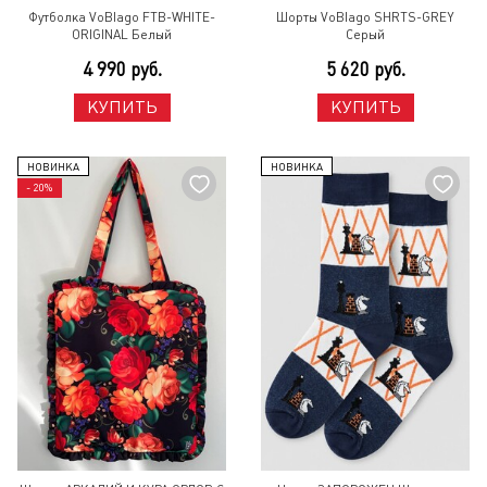
Футболка VoBlago FTB-WHITE-
Шорты VoBlago SHRTS-GREY
ORIGINAL Белый
Серый
4 990 руб.
5 620 руб.
КУПИТЬ
КУПИТЬ
НОВИНКА
НОВИНКА
- 20%