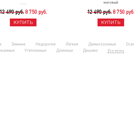
матовый
12 490 руб.
8 750 руб.
12 490 руб.
8 750 руб
КУПИТЬ
КУПИТЬ
е
Зимние
Недорогие
Лёгкие
Демисезонные
Осе
окаемые
Утепленные
Длинные
Дешево
Все метки