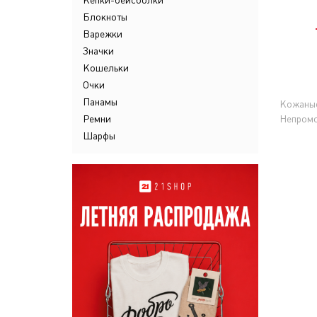
Кепки-бейсболки
Блокноты
Варежки
Значки
Кошельки
Очки
Панамы
Кожаны
Ремни
Непром
Шарфы