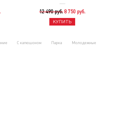
.
12 490 руб.
8 750 руб.
КУПИТЬ
нние
С капюшоном
Парка
Молодежные