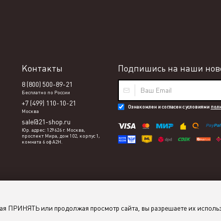
Контакты
Подпишись на наши ново
8 (800) 500-89-21
Бесплатно по России
+7 (499) 110-10-21
Ознакомлен и согласен с условиями
пол
Москва
sale@21-shop.ru
Юр. адрес: 129626 г. Москва,
проспект Мира, дом 102, корпус 1,
комната 6 оф А2Н.
мая ПРИНЯТЬ или продолжая просмотр сайта, вы разрешаете их исполь