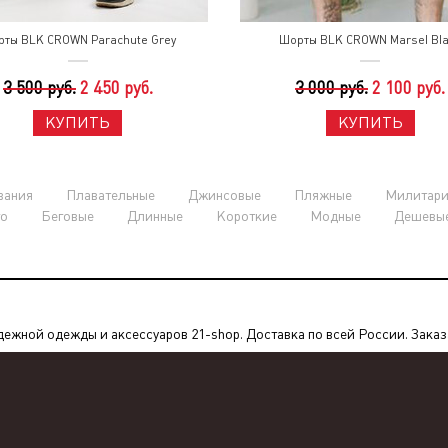
ты BLK CROWN Parachute Grey
Шорты BLK CROWN Marsel Bl
3 500 руб.
2 450 руб.
3 000 руб.
2 100 руб.
КУПИТЬ
КУПИТЬ
вания
Плавательные
Джинсовые
Пляжные
Милитар
о
Беговые
Длинные
Короткие
Модные
Дешевы
ной одежды и аксессуаров 21-shop. Доставка по всей России. Заказат