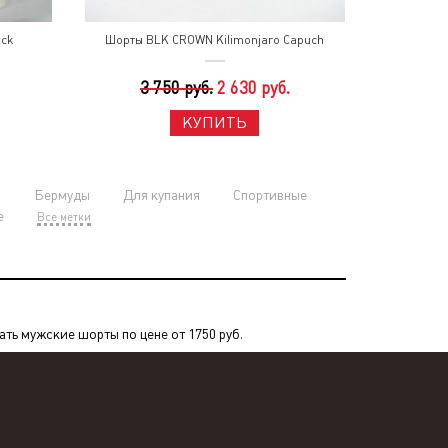
ack
Шорты BLK CROWN Kilimonjaro Capuch
3 750 руб.
2 630 руб.
КУПИТЬ
и
Бермуды
Для купания
Спортивные
е
Все метки
ь мужские шорты по цене от 1750 руб.