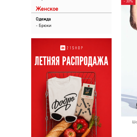
- 30%
Женское
Одежда
- Брюки
Шо