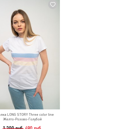
лка LONG STORY Three color line
Желто-Розово-Голубой
1 200 руб.
480 руб.