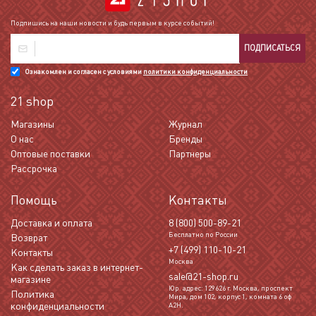
Подпишись на наши новости и будь первым в курсе событий!
ПОДПИСАТЬСЯ
Ознакомлен и согласен с условиями
политики конфиденциальности
21 shop
Магазины
Журнал
О нас
Бренды
Оптовые поставки
Партнеры
Рассрочка
Помощь
Контакты
Доставка и оплата
8 (800) 500-89-21
Бесплатно по России
Возврат
+7 (499) 110-10-21
Контакты
Москва
Как сделать заказ в интернет-
sale@21-shop.ru
магазине
Юр. адрес: 129626 г. Москва, проспект
Политика
Мира, дом 102, корпус 1, комната 6 оф
конфиденциальности
А2Н.