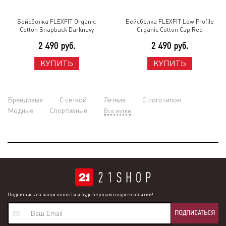
Бейсболка FLEXFIT Organic
Бейсболка FLEXFIT Low Profile
Cotton Snapback Darknavy
Organic Cotton Cap Red
2 490 руб.
2 490 руб.
КУПИТЬ
КУПИТЬ
Брендовые
С сеткой
Летние
С логотипом
Модные
Cпортивные
Все метки
Подпишись на наши новости и будь первым в курсе событий!
ПОДПИСАТЬСЯ