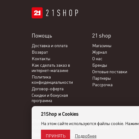
Помощь
21 shop
Доставка и оплата
Магазины
Возврат
Журнал
Контакты
О нас
Как сделать заказ в
Бренды
интернет-магазине
Оптовые поставки
Политика
Партнеры
конфиденциальности
Рассрочка
Договор-оферта
Скидки и бонусная
программа
21Shop и Cookies
21shop 2026 -
Интернет-магазин одежды с доставкой
На этом сайте используются файлы cookie. Нажи
ООО "Кольца Нептуна", ИНН 7716866266
Политика конфиденциальности
Подробнее
ПРИНЯТЬ