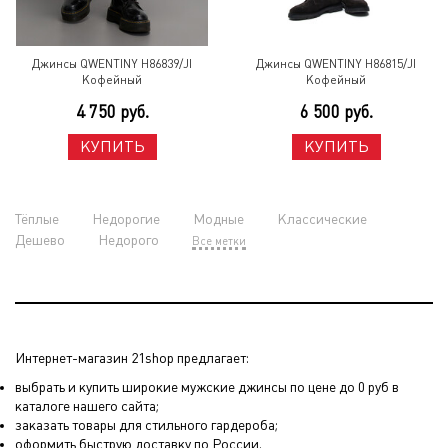
Джинсы QWENTINY H86839/JI
Джинсы QWENTINY H86815/JI
Кофейный
Кофейный
4 750 руб.
6 500 руб.
КУПИТЬ
КУПИТЬ
Тёплые
Недорогие
Модные
Классические
Дешево
Недорого
Все метки
Интернет-магазин 21shop предлагает:
выбрать и купить широкие мужские джинсы по цене до 0 руб в
каталоге нашего сайта;
заказать товары для стильного гардероба;
оформить быструю доставку по России.