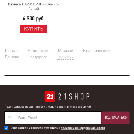
Джинсы DAP86 DP013-9 Темно-
Синий
6 930 руб.
КУПИТЬ
Тёплые
Недорогие
Модные
Классические
Дешево
Недорого
Все метки
Подпишись на наши новости и будь первым в курсе событий!
ПОДПИСАТЬСЯ
Ознакомлен и согласен с условиями
политики конфиденциальности