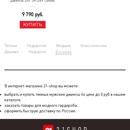
Джинсы ZNY JN-ZNY Синий
9 790 руб.
КУПИТЬ
Тёплые
Недорогие
Модные
Классические
Дешево
Недорого
Все метки
В интернет-магазине 21-shop вы можете:
выбрать и купить темные мужские джинсы по цене до 0 руб в нашем
каталоге;
заказать товары для модного гардероба;
оформить быструю доставку по России.