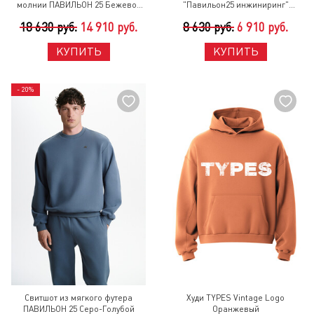
молнии ПАВИЛЬОН 25 Бежево-
"Павильон25 инжиниринг"
Сиреневый
ПАВИЛЬОН 25 Синий Асфальт
18 630 руб.
14 910 руб.
8 630 руб.
6 910 руб.
КУПИТЬ
КУПИТЬ
- 20%
Свитшот из мягкого футера
Худи TYPES Vintage Logo
ПАВИЛЬОН 25 Серо-Голубой
Оранжевый