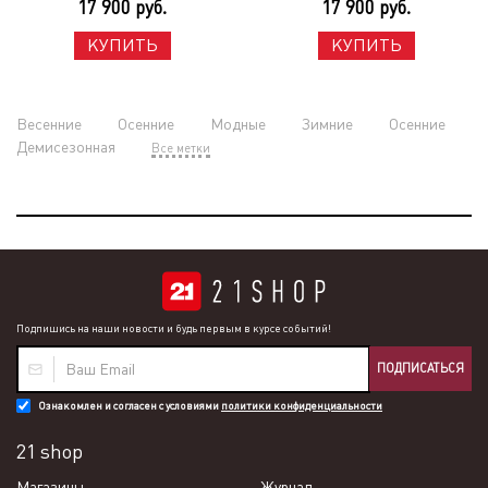
17 900 руб.
17 900 руб.
КУПИТЬ
КУПИТЬ
Весенние
Осенние
Модные
Зимние
Осенние
Демисезонная
Все метки
Подпишись на наши новости и будь первым в курсе событий!
ПОДПИСАТЬСЯ
Ознакомлен и согласен с условиями
политики конфиденциальности
21 shop
Магазины
Журнал