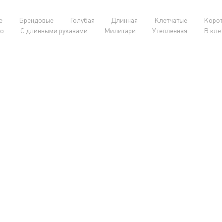
е
Брендовые
Голубая
Длинная
Клетчатые
Коро
о
С длинными рукавами
Милитари
Утепленная
В кле