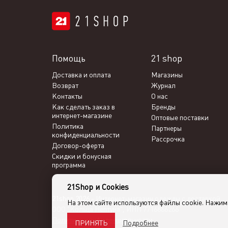
Помощь
21 shop
Доставка и оплата
Магазины
Возврат
Журнал
Контакты
О нас
Как сделать заказ в
Бренды
интернет-магазине
Оптовые поставки
Политика
Партнеры
конфиденциальности
Рассрочка
Договор-оферта
Скидки и бонусная
программа
21Shop и Cookies
21shop 2026 -
Интернет-магазин одежды с доставкой
На этом сайте используются файлы cookie. Нажи
ООО "Кольца Нептуна", ИНН 7716866266
Политика конфиденциальности
Подробнее
ПРИНЯТЬ