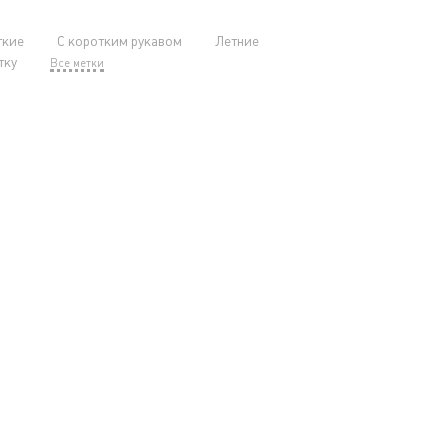
ткие
С коротким рукавом
Летние
тку
Все метки