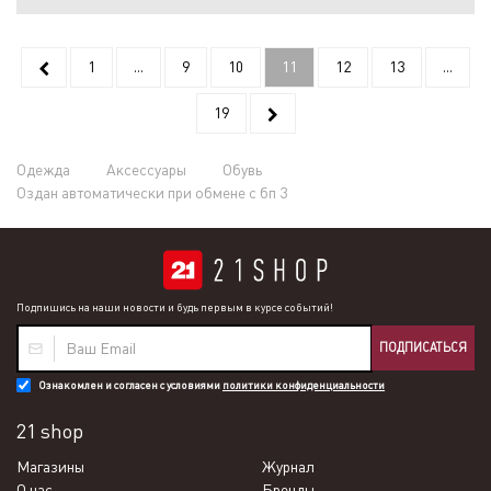
1
...
9
10
11
12
13
...
19
Одежда
Аксессуары
Обувь
Оздан автоматически при обмене с бп 3
Подпишись на наши новости и будь первым в курсе событий!
ПОДПИСАТЬСЯ
Ознакомлен и согласен с условиями
политики конфиденциальности
21 shop
Магазины
Журнал
О нас
Бренды