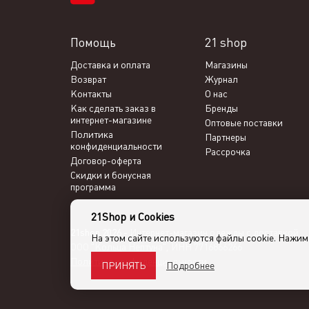
Помощь
21 shop
Доставка и оплата
Магазины
Возврат
Журнал
Контакты
О нас
Как сделать заказ в
Бренды
интернет-магазине
Оптовые поставки
Политика
Партнеры
конфиденциальности
Рассрочка
Договор-оферта
Скидки и бонусная
программа
21Shop и Cookies
21shop 2026 -
Интернет-магазин одежды с доставкой
На этом сайте используются файлы cookie. Нажи
ООО "Кольца Нептуна", ИНН 7716866266
Политика конфиденциальности
Подробнее
ПРИНЯТЬ