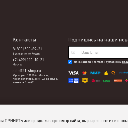
Контакты
Подпишись на наши ново
8 (800) 500-89-21
Бесплатно по России
+7 (499) 110-10-21
Ознакомлен и согласен с условиями
пол
Москва
sale@21-shop.ru
Юр. адрес: 129626 г. Москва,
проспект Мира, дом 102, корпус 1,
комната 6 оф А2Н.
мая ПРИНЯТЬ или продолжая просмотр сайта, вы разрешаете их исполь