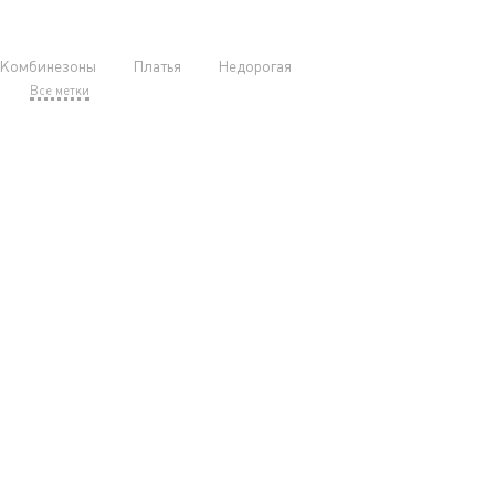
Комбинезоны
Платья
Недорогая
Все метки