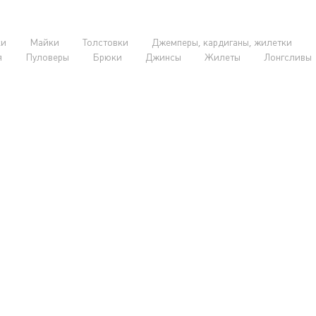
ки
Майки
Толстовки
Джемперы, кардиганы, жилетки
я
Пуловеры
Брюки
Джинсы
Жилеты
Лонгсливы