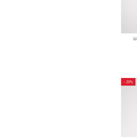
Ш
- 20%