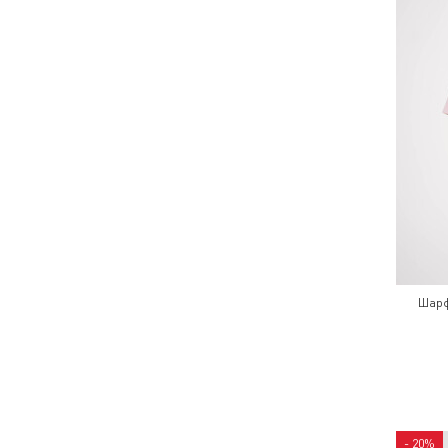
Шарф
- 20%