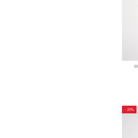
Ш
- 20%