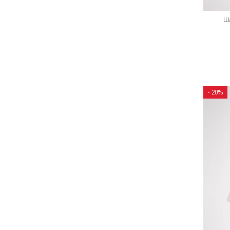
Ш
- 20%