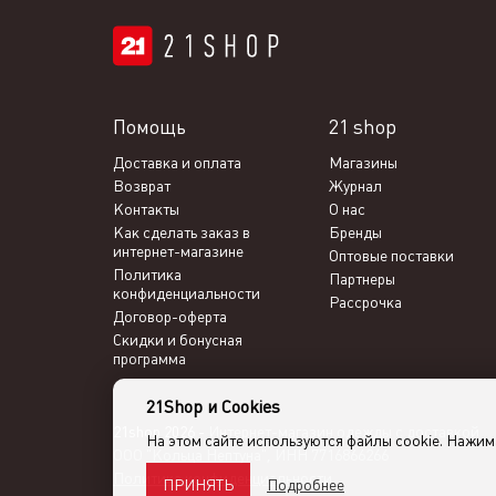
Помощь
21 shop
Доставка и оплата
Магазины
Возврат
Журнал
Контакты
О нас
Как сделать заказ в
Бренды
интернет-магазине
Оптовые поставки
Политика
Партнеры
конфиденциальности
Рассрочка
Договор-оферта
Скидки и бонусная
программа
21Shop и Cookies
21shop 2026 -
Интернет-магазин одежды с доставкой
На этом сайте используются файлы cookie. Нажи
ООО "Кольца Нептуна", ИНН 7716866266
Политика конфиденциальности
Подробнее
ПРИНЯТЬ