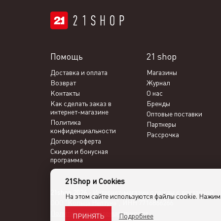
Помощь
21 shop
Доставка и оплата
Магазины
Возврат
Журнал
Контакты
О нас
Как сделать заказ в
Бренды
интернет-магазине
Оптовые поставки
Политика
Партнеры
конфиденциальности
Рассрочка
Договор-оферта
Скидки и бонусная
программа
21Shop и Cookies
21shop 2026 -
Интернет-магазин одежды с доставкой
На этом сайте используются файлы cookie. Нажи
ООО "Кольца Нептуна", ИНН 7716866266
Политика конфиденциальности
Подробнее
ПРИНЯТЬ