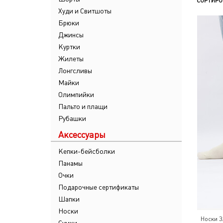
СОРТИРО
Худи и Свитшоты
Брюки
Джинсы
Куртки
Жилеты
Лонгсливы
Майки
Олимпийки
Пальто и плащи
Рубашки
Аксессуары
Кепки-бейсболки
Панамы
Очки
Подарочные сертификаты
Шапки
Носки
Носки З