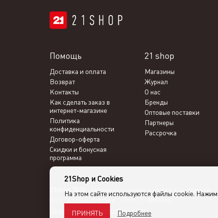
Помощь
21 shop
Доставка и оплата
Магазины
Возврат
Журнал
Контакты
О нас
Как сделать заказ в
Бренды
интернет-магазине
Оптовые поставки
Политика
Партнеры
конфиденциальности
Рассрочка
Договор-оферта
Скидки и бонусная
программа
21Shop и Cookies
21shop 2026 -
Интернет-магазин одежды с доставкой
На этом сайте используются файлы cookie. Нажи
ООО "Кольца Нептуна", ИНН 7716866266
Политика конфиденциальности
Подробнее
ПРИНЯТЬ