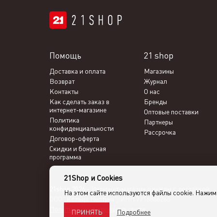
Помощь
21 shop
Доставка и оплата
Магазины
Возврат
Журнал
Контакты
О нас
Как сделать заказ в
Бренды
интернет-магазине
Оптовые поставки
Политика
Партнеры
конфиденциальности
Рассрочка
Договор-оферта
Скидки и бонусная
программа
21Shop и Cookies
21shop 2026 -
Интернет-магазин одежды с доставкой
На этом сайте используются файлы cookie. Нажи
ООО "Кольца Нептуна", ИНН 7716866266
Политика конфиденциальности
Подробнее
ПРИНЯТЬ