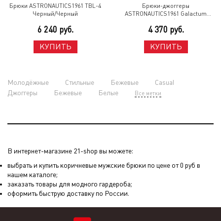
Брюки ASTRONAUTICS1961 TBL-4
Брюки-джоггеры
Черный/Черный
ASTRONAUTICS1961 Galactum
Темно-Синий/Черный
6 240 руб.
4 370 руб.
КУПИТЬ
КУПИТЬ
Молодёжные
Стильные
Бежевые
Casual
Джоггеры
Бежевые
Белые
Все метки
В интернет-магазине 21-shop вы можете:
выбрать и купить коричневые мужские брюки по цене от 0 руб в
нашем каталоге;
заказать товары для модного гардероба;
оформить быструю доставку по России.