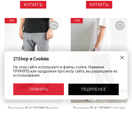
КУПИТЬ
КУПИТЬ
- 30%
- 30%
×
21Shop и Cookies
На этом сайте используются файлы cookie. Нажимая
ПРИНЯТЬ или продолжая просмотр сайта, вы разрешаете их
использование.
ПОДРОБНЕЕ
ПРИНЯТЬ
Джоггеры BLK CROWN Reactor
Джоггеры BLK CROWN Colorado
Grey
Grey
5 500 руб.
3 850 руб.
5 250 руб.
3 680 руб.