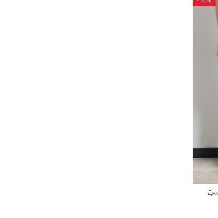
- 30%
Джо