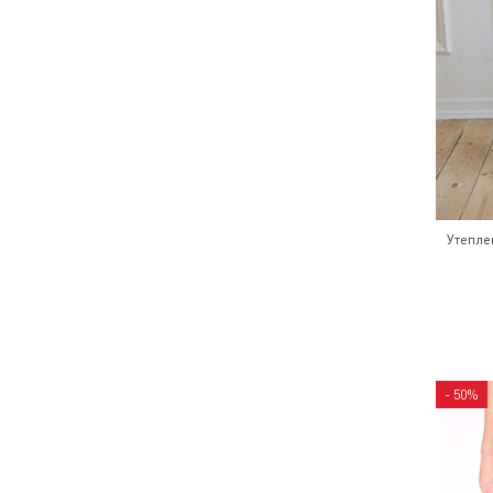
Утепле
- 50%