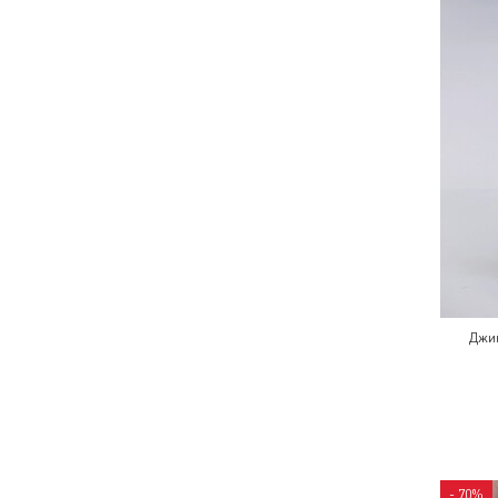
Джи
- 70%