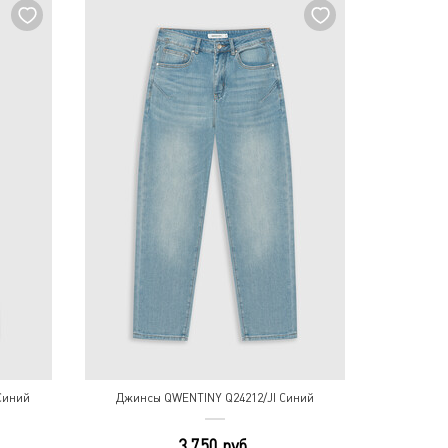
Синий
Джинсы QWENTINY Q24212/JI Синий
3 750 руб.