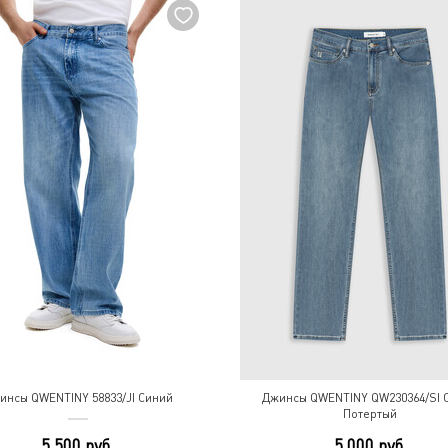
инсы QWENTINY 58833/JI Синий
Джинсы QWENTINY QW230364/SI 
Потертый
5 500 руб.
5 000 руб.