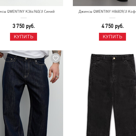
нсы QWENTINY K36s940/JI Синий
Джинсы QWENTINY H86839/JI Ко
3 750 руб.
4 750 руб.
КУПИТЬ
КУПИТЬ