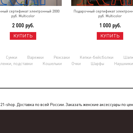
чный сертификат электронный 2000
Подарочный сертификат электронн
руб. Multicolor
руб. Multicolor
2 000 руб.
1 000 руб.
КУПИТЬ
КУПИТЬ
Сумки
Варежки
Рюкзаки
Кепки-бейсболки
Шап
пленки, подставки
Кошельки
Очки
Шарфы
Наушники
1-shop. Доставка по всей России. Заказать женские аксессуары по цене