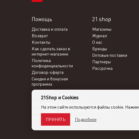
Помощь
21 shop
Доставка и оплата
Магазины
Возврат
Журнал
Контакты
О нас
Как сделать заказ в
Бренды
интернет-магазине
Оптовые поставки
Политика
Партнеры
конфиденциальности
Рассрочка
Договор-оферта
Скидки и бонусная
программа
21Shop и Cookies
21shop 2026 -
Интернет-магазин одежды с доставкой
На этом сайте используются файлы cookie. Нажи
ООО "Кольца Нептуна", ИНН 7716866266
Политика конфиденциальности
Подробнее
ПРИНЯТЬ