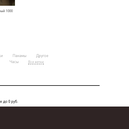
ый 1000
ки
Панамы
Другое
Часы
Все метки
 до 0 руб.