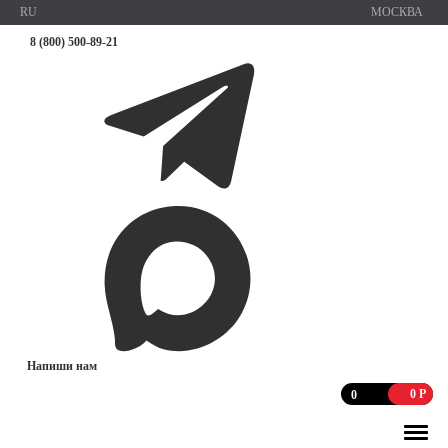
RU
МОСКВА
8 (800) 500-89-21
Напиши нам
0
Р
0