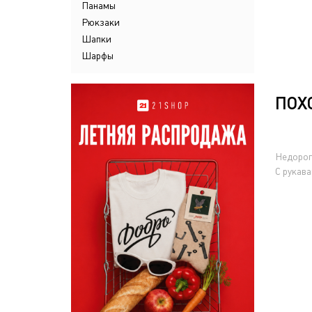
Панамы
Рюкзаки
Шапки
Шарфы
ПОХ
Недорог
С рукав