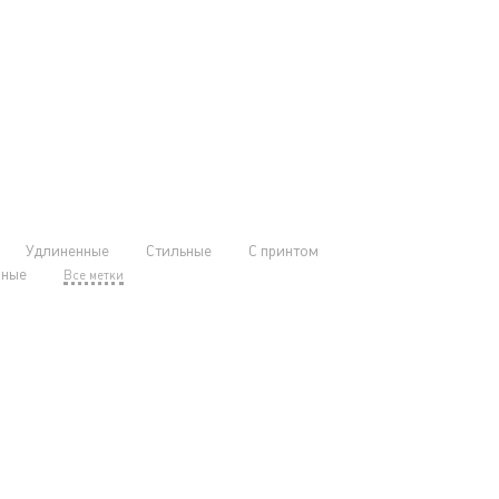
Удлиненные
Стильные
С принтом
нные
Все метки