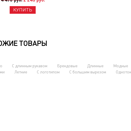
КУПИТЬ
ОЖИЕ ТОВАРЫ
о
С длинным рукавом
Брендовые
Длинные
Модные
ами
Летние
С логотипом
С большим вырезом
Одното