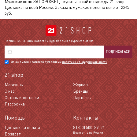
Мужские поло ЗАПОРОЖЕЦ - купить на сайте одежды 21-shop.
Доставка по всей России. Заказать мужские поло по цене от 2245
руб.
Подпишись на наши новости и будь первым в курсе событий!
ПОДПИСАТЬСЯ
Ознакомлен и согласен с условиями
политики конфиденциальности
21 shop
Магазины
Журнал
О нас
Бренды
Оптовые поставки
Партнеры
Рассрочка
Помощь
Контакты
Доставка и оплата
8 (800) 500-89-21
Бесплатно по России
Возврат