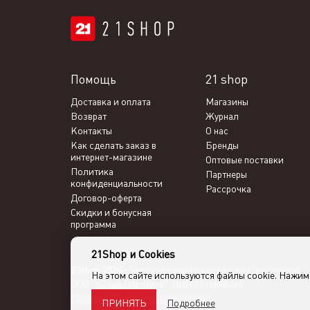
Помощь
21 shop
Доставка и оплата
Магазины
Возврат
Журнал
Контакты
О нас
Как сделать заказ в
Бренды
интернет-магазине
Оптовые поставки
Политика
Партнеры
конфиденциальности
Рассрочка
Договор-оферта
Скидки и бонусная
программа
21Shop и Cookies
21shop 2026 -
Интернет-магазин одежды с доставкой
На этом сайте используются файлы cookie. Нажи
ООО "Кольца Нептуна", ИНН 7716866266
Политика конфиденциальности
Подробнее
ПРИНЯТЬ